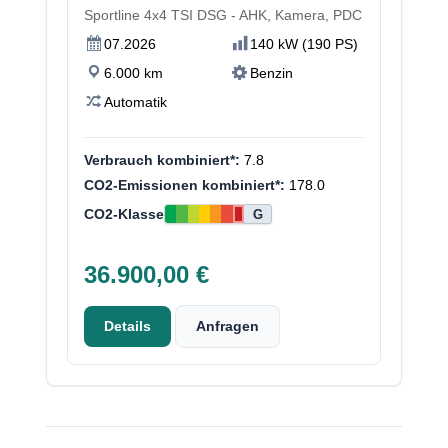
Sportline 4x4 TSI DSG - AHK, Kamera, PDC
07.2026
140 kW (190 PS)
6.000 km
Benzin
Automatik
Verbrauch kombiniert*:
7.8
CO2-Emissionen kombiniert*:
178.0
CO2-Klasse
G
36.900,00 €
Details
Anfragen