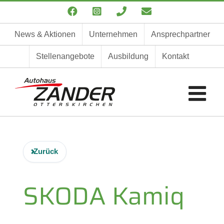
Zum
Facebook
Instagram
Telefon
E-
Inhalt
Mail
springen
News & Aktionen
Unternehmen
Ansprechpartner
Stellenangebote
Ausbildung
Kontakt
Zurück
SKODA
Kamiq