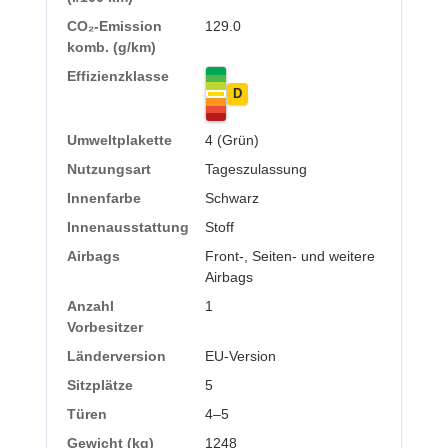
CO₂-Emission
129.0
komb. (g/km)
Effizienzklasse
D
Umweltplakette
4 (Grün)
Nutzungsart
Tageszulassung
Innenfarbe
Schwarz
Innenausstattung
Stoff
Airbags
Front-, Seiten- und weitere
Airbags
Anzahl
1
Vorbesitzer
Länderversion
EU-Version
Sitzplätze
5
Türen
4–5
Gewicht (kg)
1248