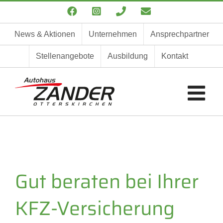
Zum
Facebook
Instagram
Telefon
E-
Inhalt
Mail
springen
News & Aktionen
Unternehmen
Ansprechpartner
Stellenangebote
Ausbildung
Kontakt
Gut beraten bei Ihrer
KFZ-Versicherung