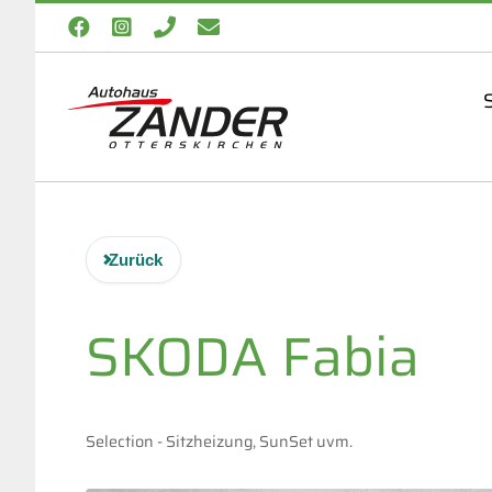
Zum
Facebook
Instagram
Telefon
E-
Inhalt
Mail
springen
S
Zurück
SKODA
Fabia
Selection - Sitzheizung, SunSet uvm.