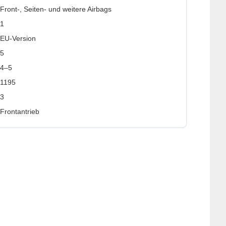
Front-, Seiten- und weitere Airbags
1
EU-Version
5
4–5
1195
3
Frontantrieb