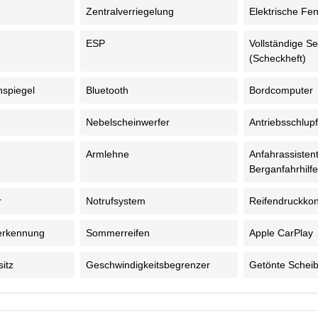
Zentralverriegelung
Elektrische Fe
ESP
Vollständige Se
(Scheckheft)
nspiegel
Bluetooth
Bordcomputer
Nebelscheinwerfer
Antriebsschlup
Armlehne
Anfahrassistent
Berganfahrhilf
r
Notrufsystem
Reifendruckkon
erkennung
Sommerreifen
Apple CarPlay
itz
Geschwindigkeitsbegrenzer
Getönte Schei