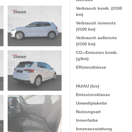
Verbrauch komb. (l/100
km)
Verbrauch innerorts
(l/100 km)
Verbrauch außerorts
(l/100 km)
CO₂-Emission komb.
(g/km)
Effizienzklasse
HU/AU (bis)
Emissionsklasse
Umweltplakette
Nutzungsart
Innenfarbe
Innenausstattung