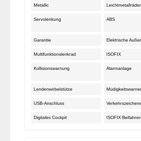
Metallic
Leichtmetallräder
Servolenkung
ABS
Garantie
Elektrische Auße
Multifunktionslenkrad
ISOFIX
Kollisionswarnung
Alarmanlage
Lendenwirbelstütze
Müdigkeitswarne
USB-Anschluss
Verkehrszeichen
Digitales Cockpit
ISOFIX Beifahrers