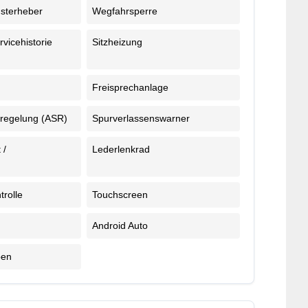
nsterheber
Wegfahrsperre
rvicehistorie
Sitzheizung
Freisprechanlage
fregelung (ASR)
Spurverlassenswarner
 /
Lederlenkrad
e
trolle
Touchscreen
Android Auto
ben