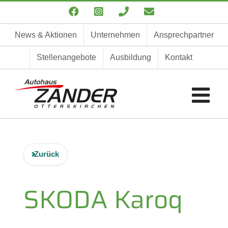
Zum
Facebook
Instagram
Telefon
E-
Inhalt
Mail
springen
News & Aktionen
Unternehmen
Ansprechpartner
Stellenangebote
Ausbildung
Kontakt
Zurück
SKODA
Karoq