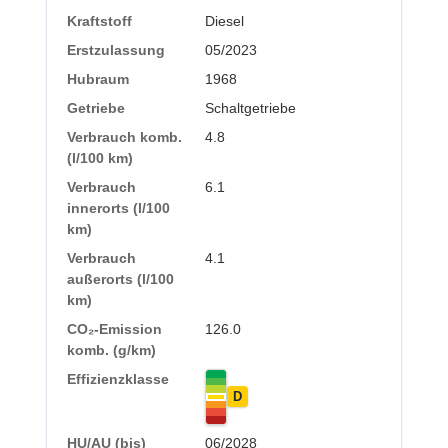
Kraftstoff
Diesel
Erstzulassung
05/2023
Hubraum
1968
Getriebe
Schaltgetriebe
Verbrauch komb.
4.8
(l/100 km)
Verbrauch
6.1
innerorts (l/100
km)
Verbrauch
4.1
außerorts (l/100
km)
CO₂-Emission
126.0
komb. (g/km)
Effizienzklasse
D
HU/AU (bis)
06/2028