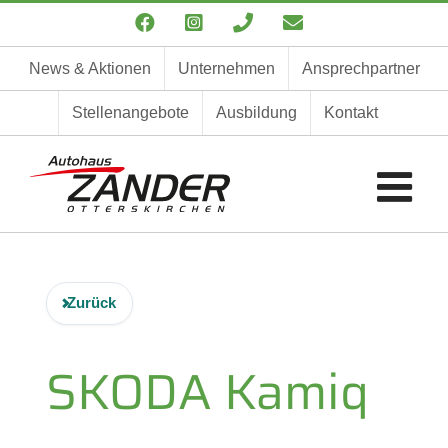
Zum
Facebook
Instagram
Telefon
E-
Inhalt
Mail
springen
News & Aktionen
Unternehmen
Ansprechpartner
Stellenangebote
Ausbildung
Kontakt
Zurück
SKODA
Kamiq