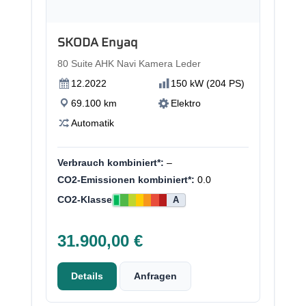
SKODA Enyaq
80 Suite AHK Navi Kamera Leder
12.2022
150 kW (204 PS)
69.100 km
Elektro
Automatik
Verbrauch kombiniert*:
–
CO2-Emissionen kombiniert*:
0.0
CO2-Klasse
A
31.900,00 €
Details
Anfragen