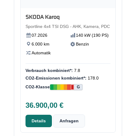
Neu
SKODA Karoq
Sportline 4x4 TSI DSG - AHK, Kamera, PDC
07.2026
140 kW (190 PS)
6.000 km
Benzin
Automatik
Verbrauch kombiniert*:
7.8
CO2-Emissionen kombiniert*:
178.0
CO2-Klasse
G
36.900,00 €
Details
Anfragen