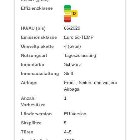
Effizienzklasse
D
HU/AU (bis)
06/2029
Emissionsklasse
Euro 6d-TEMP
Umweltplakette
4 (Grün)
Nutzungsart
Tageszulassung
Innenfarbe
Schwarz
Innenausstattung
Stoff
Airbags
Front-, Seiten- und weitere
Airbags
Anzahl
1
Vorbesitzer
Länderversion
EU-Version
Sitzplätze
5
Türen
4–5