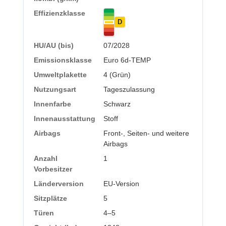
Effizienzklasse
D
HU/AU (bis)
07/2028
Emissionsklasse
Euro 6d-TEMP
Umweltplakette
4 (Grün)
Nutzungsart
Tageszulassung
Innenfarbe
Schwarz
Innenausstattung
Stoff
Airbags
Front-, Seiten- und weitere
Airbags
Anzahl
1
Vorbesitzer
Länderversion
EU-Version
Sitzplätze
5
Türen
4–5