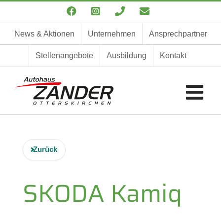
Zum
Facebook
Instagram
Telefon
E-
Inhalt
Mail
springen
News & Aktionen
Unternehmen
Ansprechpartner
Stellenangebote
Ausbildung
Kontakt
Zurück
SKODA
Kamiq