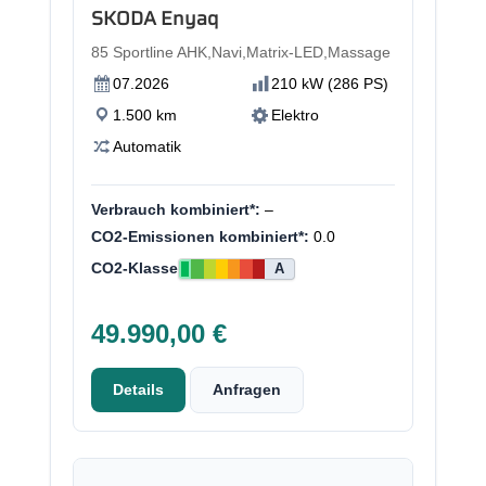
SKODA Enyaq
85 Sportline AHK,Navi,Matrix-LED,Massage
07.2026
210 kW (286 PS)
1.500 km
Elektro
Automatik
Verbrauch kombiniert*:
–
CO2-Emissionen kombiniert*:
0.0
CO2-Klasse
A
49.990,00 €
Details
Anfragen