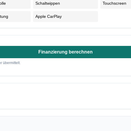
olle
Schaltwippen
Touchscreen
tung
Apple CarPlay
Finanzierung berechnen
r übermittelt.