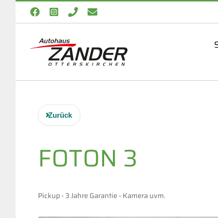
Zum
Facebook
Instagram
Telefon
E-
Inhalt
Mail
springen
S
Zurück
FOTON
3
Pickup - 3 Jahre Garantie - Kamera uvm.