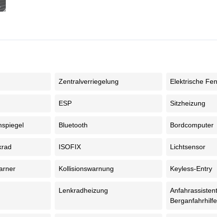
Zentralverriegelung
Elektrische Fe
ESP
Sitzheizung
nspiegel
Bluetooth
Bordcomputer
krad
ISOFIX
Lichtsensor
arner
Kollisionswarnung
Keyless-Entry
Lenkradheizung
Anfahrassistent
Berganfahrhilf