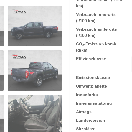
km)
Verbrauch innerorts
(l/100 km)
Verbrauch außerorts
(l/100 km)
CO₂-Emission komb.
(g/km)
Effizienzklasse
Emissionsklasse
Umweltplakette
Innenfarbe
Innenausstattung
Airbags
Länderversion
Sitzplätze