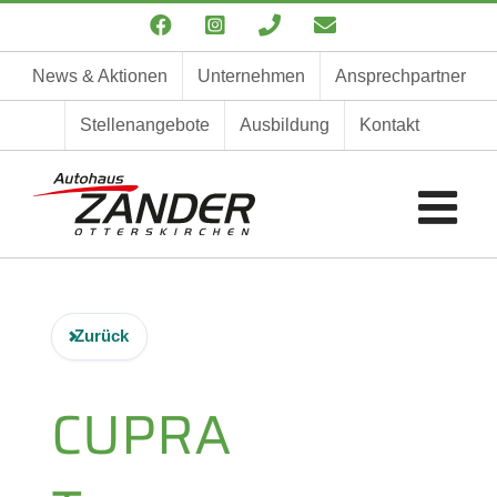
Zum
Facebook
Instagram
Telefon
E-
Inhalt
Mail
springen
News & Aktionen
Unternehmen
Ansprechpartner
Stellenangebote
Ausbildung
Kontakt
Zurück
CUPRA