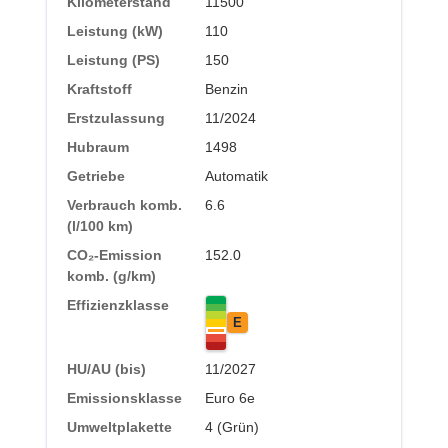
Kilometerstand
11500
Leistung (kW)
110
Leistung (PS)
150
Kraftstoff
Benzin
Erstzulassung
11/2024
Hubraum
1498
Getriebe
Automatik
Verbrauch komb.
6.6
(l/100 km)
CO₂-Emission
152.0
komb. (g/km)
Effizienzklasse
E
HU/AU (bis)
11/2027
Emissionsklasse
Euro 6e
Umweltplakette
4 (Grün)