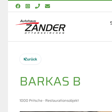
Zum
Facebook
Instagram
Telefon
E-
Inhalt
Mail
springen
S
Zurück
BARKAS
B
1000 Pritsche - Restaurationsobjekt