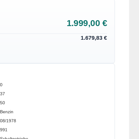
1.999,00 €
1.679,83 €
0
37
50
Benzin
08/1978
991
Schaltgetriebe