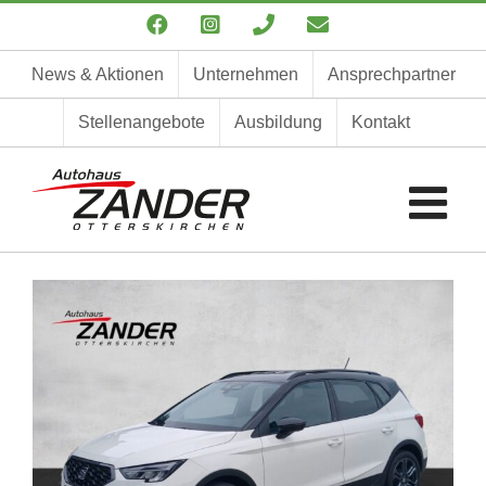
Zum
Facebook
Instagram
Telefon
E-
Inhalt
Mail
springen
News & Aktionen
Unternehmen
Ansprechpartner
Stellenangebote
Ausbildung
Kontakt