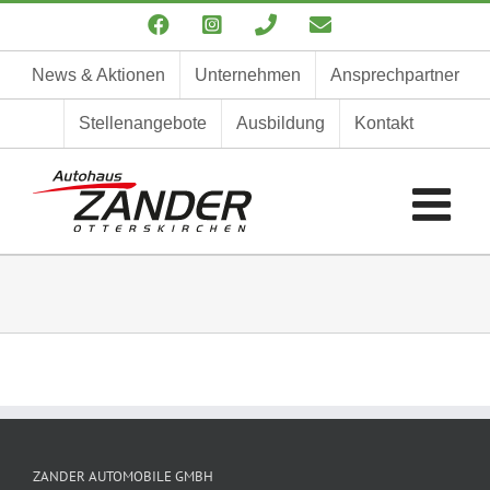
Zum
Facebook
Instagram
Telefon
E-
Inhalt
Mail
springen
News & Aktionen
Unternehmen
Ansprechpartner
Stellenangebote
Ausbildung
Kontakt
ZANDER AUTOMOBILE GMBH